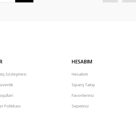
R
HESABIM
tış Sözleşmesi
Hesabım
Güvenlik
Sipariş Takip
oşullari
Favorileriniz
er Politikası
Sepetiniz