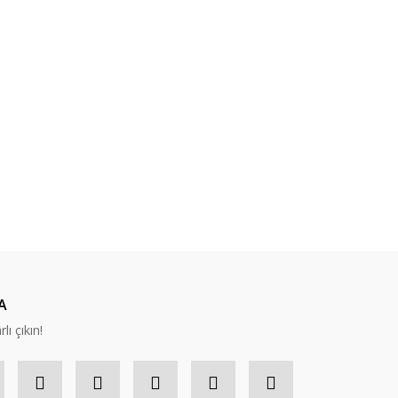
A
lı çıkın!