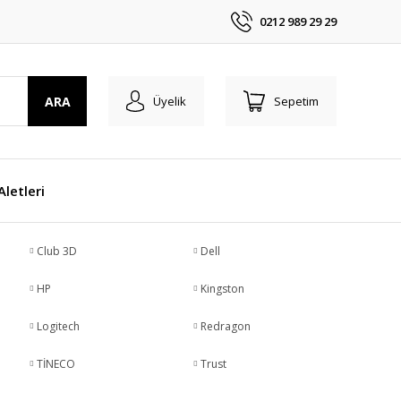
0212 989 29 29
ARA
Üyelik
Sepetim
 Aletleri
Club 3D
Dell
HP
Kingston
Logitech
Redragon
TİNECO
Trust