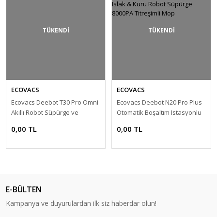
TÜKENDİ
TÜKENDİ
ECOVACS
ECOVACS
Ecovacs Deebot T30 Pro Omni
Ecovacs Deebot N20 Pro Plus
Akıllı Robot Süpürge ve
Otomatik Boşaltım Istasyonlu
Paspas
Islak & Kuru Robot Süpürge
0,00 TL
0,00 TL
8000PA Titreşimli Mop
E-BÜLTEN
Kampanya ve duyurulardan ilk siz haberdar olun!