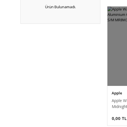
Ürün Bulunamadı.
Apple
Apple W
Midnigh
Midnigh
0,00 TL
MR8W3