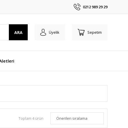
0212 989 29 29
ARA
Üyelik
Sepetim
 Aletleri
Toplam 4 ürün