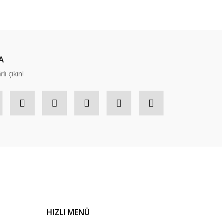
A
lı çıkın!
HIZLI MENÜ