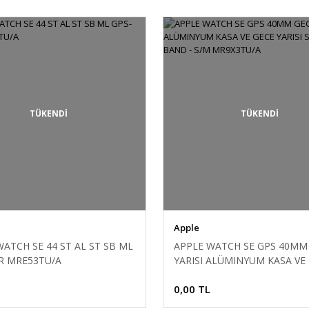
TÜKENDİ
TÜKENDİ
Apple
WATCH SE 44 ST AL ST SB ML
APPLE WATCH SE GPS 40MM
R MRE53TU/A
YARISI ALÜMINYUM KASA VE
YARISI SPORT BAND - S/M
0,00 TL
MR9X3TU/A