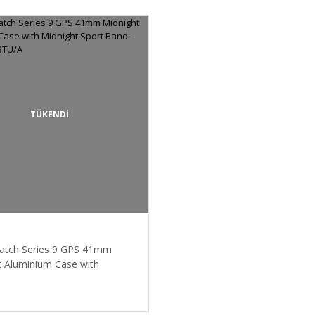
TÜKENDİ
atch Series 9 GPS 41mm
t Aluminium Case with
t Sport Band - S/M
TU/A