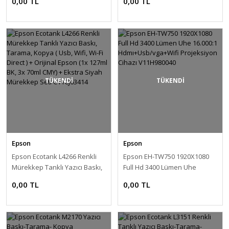
0,00 TL
0,00 TL
(USB, Ethernet, WiFi, Wi-Fi
Projeksiyon Cihazı
Direct) + Orijinal Epson
V11H976040
Mürekkep Seti (1x 127ml BK,
3x 70ml CMY) C11CH72403
TÜKENDİ
TÜKENDİ
Epson
Epson
Epson Ecotank L4266 Renkli
Epson EH-TW750 1920X1080
Mürekkep Tanklı Yazıcı Baskı,
Full Hd 3400 Lümen Uhe
Tarama, Kopya ( Usb, Wifi, Wi-
16.000:1 Hdmı+Usb/vga+Wifi
0,00 TL
0,00 TL
Fi Direct ) + Orijinal Epson (1x
Projeksiyon Cihazı
127ml BK, 3x 70ml CMY) +
V11H980040
Ekstra Siyah Mürekkep Seti
C11CJ63414