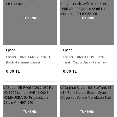
TÜKENDİ
TÜKENDİ
Epson
Epson
Epson Ecotank M2170 Yazıcı
Epson Ecotank L3151 Renkli
Baskı-Tarama- Kopya
Tanklı Yazıcı Baskı-Tarama-
C11CH43402
Kopya - ( Usb, Wifi, Wi-Fi Direct
0,00 TL
0,00 TL
) + ORİJİNAL EPSON 4 x 65 ml +
1 Mürekkep C11CG86406
TÜKENDİ
TÜKENDİ