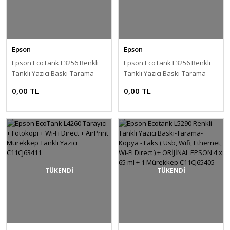
Epson
Epson
Epson EcoTank L3256 Renkli
Epson EcoTank L3256 Renkli
Tanklı Yazıcı Baskı-Tarama-
Tanklı Yazıcı Baskı-Tarama-
Kopya - (USB, WiFi, Wi-Fi Direct)
Kopya - (USB, WiFi, Wi-Fi Direct)
0,00 TL
0,00 TL
+ ORİJİNAL EPSON Mürekkep +
+ ORİJİNAL EPSON Mürekkep
Copier Bond A4 Fotokopi
C11CJ67411
kağıdı C11CJ67411+A4
TÜKENDİ
TÜKENDİ