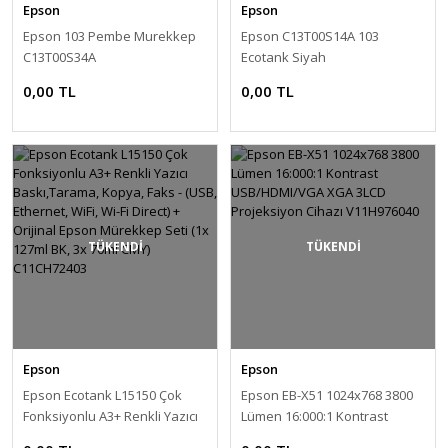
Epson
Epson
Epson 103 Pembe Murekkep
Epson C13T00S14A 103
C13T00S34A
Ecotank Siyah
0,00 TL
0,00 TL
TÜKENDİ
TÜKENDİ
Epson
Epson
Epson Ecotank L15150 Çok
Epson EB-X51 1024x768 3800
Fonksiyonlu A3+ Renkli Yazıcı
Lümen 16:000:1 Kontrast
Baskı,Tarama, Kopya, Faks -
USB/HDMI/VGA XGA 3LCD