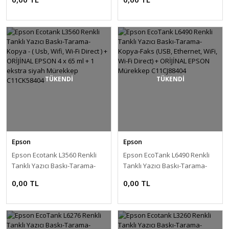
Wi-Fi Direct ) + Orijinal Epson 4
+ Orijinal Epson Mürekkep
x 65 ml + 1 Ekstra Siyah
C11CJ66412
Mürekkep C11CK59404
TÜKENDİ
TÜKENDİ
Epson
Epson
Epson Ecotank L3560 Renkli
Epson EcoTank L6490 Renkli
Tanklı Yazıcı Baskı-Tarama-
Tanklı Yazıcı Baskı-Tarama-
Kopya - ( Usb, Wifi, Wi-Fi Direct
Kopya-Faks (USB, Ethernet,
0,00 TL
0,00 TL
) + ORİJİNAL EPSON 4 x 65 ml +
WiFi, Wi-Fi Direct) + ORİJİNAL
1 ekstra siyah Mürekkep
EPSON Mürekkep C11CJ88404
C11CK58404