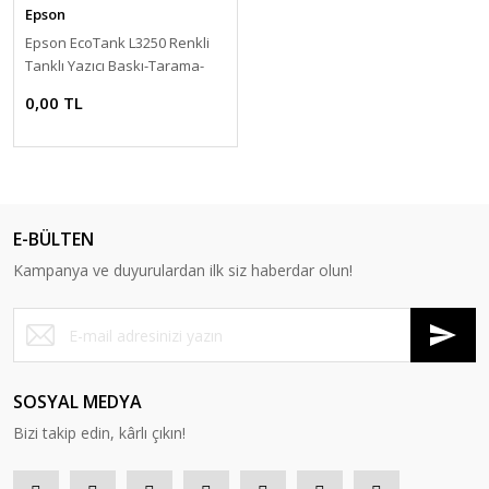
Epson
Epson EcoTank L3250 Renkli
Tanklı Yazıcı Baskı-Tarama-
Kopya - ( USB, WiFi, Wi-Fi Direct
0,00 TL
) C11CJ67405
E-BÜLTEN
Kampanya ve duyurulardan ilk siz haberdar olun!
SOSYAL MEDYA
Bizi takip edin, kârlı çıkın!