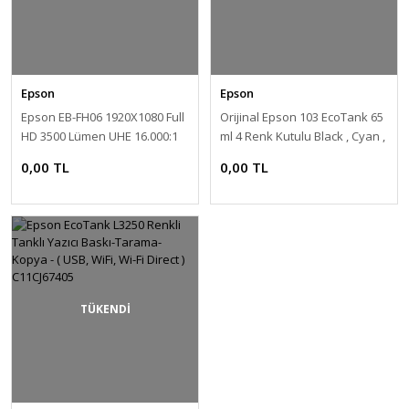
Epson
Epson
Epson EB-FH06 1920X1080 Full
Orijinal Epson 103 EcoTank 65
HD 3500 Lümen UHE 16.000:1
ml 4 Renk Kutulu Black , Cyan ,
HDMI+USB/VGA Projeksiyon
Magenta , Yellow Mürekkep
0,00 TL
0,00 TL
Cihazı V11H974040
Seti
TÜKENDİ