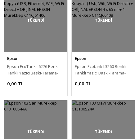
TÜKENDİ
TÜKENDİ
Epson
Epson
Epson EcoTank L6276 Renkli
Epson Ecotank L3260 Renkli
Tanklı Yazıcı Baskı-Tarama-
Tanklı Yazıcı Baskı-Tarama-
Kopya (USB, Ethernet, WiFi, Wi-
Kopya - ( Usb, Wifi, Wi-Fi Direct
0,00 TL
0,00 TL
Fi Direct) + ORİJİNAL EPSON
) + ORİJİNAL EPSON 4 x 65 ml +
Mürekkep C11CJ61406
1 Mürekkep C11CJ66408
TÜKENDİ
TÜKENDİ