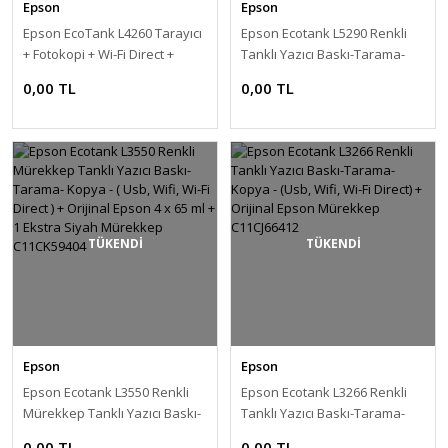
Epson
Epson
Epson EcoTank L4260 Tarayıcı
Epson Ecotank L5290 Renkli
+ Fotokopi + Wi-Fi Direct +
Tanklı Yazıcı Baskı-Tarama-
AirPrint Mürekkep Tanklı
Kopya - Faks ( Usb, Wifi,
0,00 TL
0,00 TL
Yazıcı C11CJ63411
Ethernet, Wi-Fi Direct ) +
ORİJİNAL EPSON 4 x 65 ml + 1
Mürekkep C11CJ65405
TÜKENDİ
TÜKENDİ
Epson
Epson
Epson Ecotank L3550 Renkli
Epson Ecotank L3266 Renkli
Mürekkep Tanklı Yazıcı Baskı-
Tanklı Yazıcı Baskı-Tarama-
Tarama- Kopya - ( Usb, Wifi,
Kopya - (Usb, Wifi, Wi-Fi Direct)
0,00 TL
0,00 TL