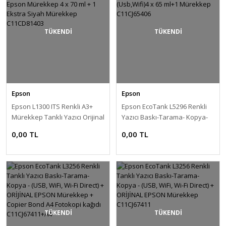
TÜKENDİ
TÜKENDİ
Epson
Epson
Epson L1300 ITS Renkli A3+
Epson EcoTank L5296 Renkli
Mürekkep Tanklı Yazıcı Orijinal
Yazıcı Baskı-Tarama- Kopya-
Epson Mürekkep 4 x 70 ml + 1
Faks (Usb,Wifi)4 x 65 ml+1
0,00 TL
0,00 TL
Ekstra Siyah Mürekkep
Mürekkep C11CJ65406
C11CD81403
TÜKENDİ
TÜKENDİ