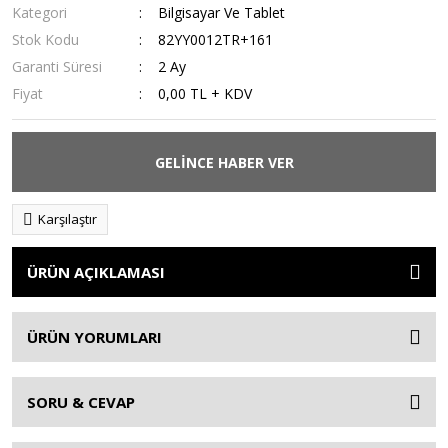
Kategori
Bilgisayar Ve Tablet
Stok Kodu
82YY0012TR+161
Garanti Süresi
2 Ay
Fiyat
0,00 TL + KDV
GELİNCE HABER VER
Karşılaştır
ÜRÜN AÇIKLAMASI
ÜRÜN YORUMLARI
SORU & CEVAP