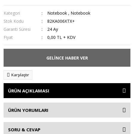
Kategori
Notebook
,
Notebook
Stok Kodu
82KA006XTX+
Garanti Süresi
24 Ay
Fiyat
0,00 TL + KDV
GELİNCE HABER VER
Karşılaştır
ÜRÜN AÇIKLAMASI
ÜRÜN YORUMLARI
SORU & CEVAP