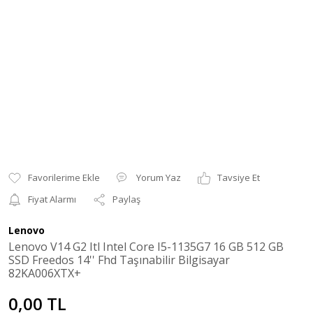
Yorum Yaz
Tavsiye Et
Fiyat Alarmı
Paylaş
Lenovo
Lenovo V14 G2 Itl Intel Core I5-1135G7 16 GB 512 GB
SSD Freedos 14'' Fhd Taşınabilir Bilgisayar
82KA006XTX+
0,00 TL