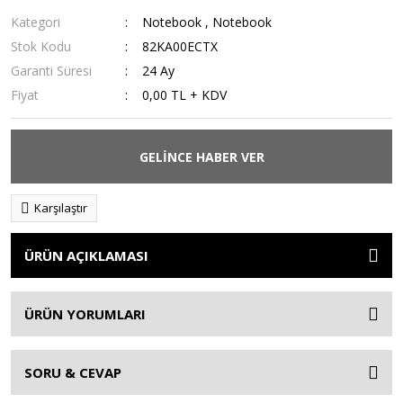
Kategori
Notebook
,
Notebook
Stok Kodu
82KA00ECTX
Garanti Süresi
24 Ay
Fiyat
0,00 TL + KDV
GELİNCE HABER VER
Karşılaştır
ÜRÜN AÇIKLAMASI
ÜRÜN YORUMLARI
SORU & CEVAP