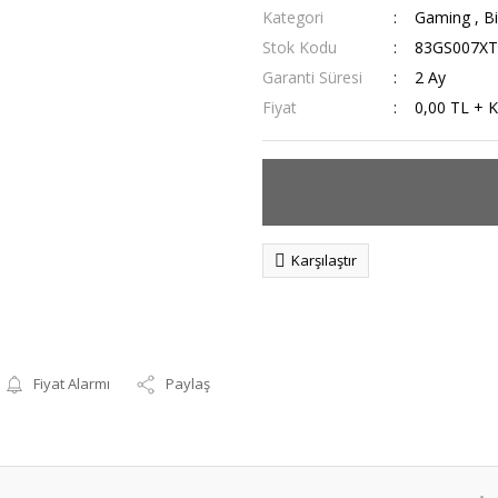
Kategori
Gaming
,
Bi
Stok Kodu
83GS007XT
Garanti Süresi
2 Ay
Fiyat
0,00 TL + 
Karşılaştır
Fiyat Alarmı
Paylaş