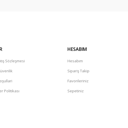
Gönder
R
HESABIM
tış Sözleşmesi
Hesabım
Güvenlik
Sipariş Takip
oşullari
Favorileriniz
er Politikası
Sepetiniz