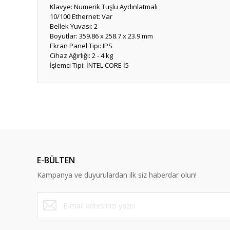
Klavye: Numerik Tuşlu Aydınlatmalı
10/100 Ethernet: Var
Bellek Yuvası: 2
Boyutlar: 359.86 x 258.7 x 23.9 mm
Ekran Panel Tipi: IPS
Cihaz Ağırlığı: 2 - 4 kg
İşlemci Tipi: İNTEL CORE İ5
Bu ürünün fiyat bilgisi, resim, ürün açıklamalarında ve diğ
Görüş ve önerileriniz için teşekkür ederiz.
Ürün resmi kalitesiz, bozuk veya görüntülenemiyor.
Ürün açıklamasında eksik bilgiler bulunuyor.
E-BÜLTEN
Ürün bilgilerinde hatalar bulunuyor.
Kampanya ve duyurulardan ilk siz haberdar olun!
Ürün fiyatı diğer sitelerden daha pahalı.
Bu ürüne benzer farklı alternatifler olmalı.