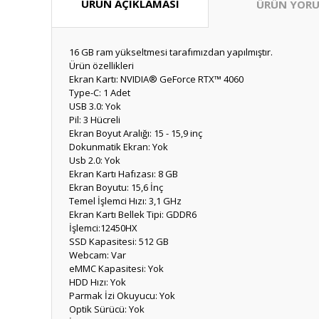
ÜRÜN AÇIKLAMASI
ÜRÜN YORU
16 GB ram yükseltmesi tarafımızdan yapılmıştır.
Ürün özellikleri
Ekran Kartı: NVIDIA® GeForce RTX™ 4060 ​
Type-C: 1 Adet
USB 3.0: Yok
Pil: 3 Hücreli
Ekran Boyut Aralığı: 15 - 15,9 inç
Dokunmatik Ekran: Yok
Usb 2.0: Yok
Ekran Kartı Hafızası: 8 GB
Ekran Boyutu: 15,6 İnç
Temel İşlemci Hızı: 3,1 GHz
Ekran Kartı Bellek Tipi: GDDR6
İşlemci:12450HX
SSD Kapasitesi: 512 GB
Webcam: Var
eMMC Kapasitesi: Yok
HDD Hızı: Yok
Parmak İzi Okuyucu: Yok
Optik Sürücü: Yok