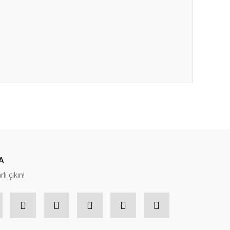
ıza iletebilirsiniz.
A
lı çıkın!