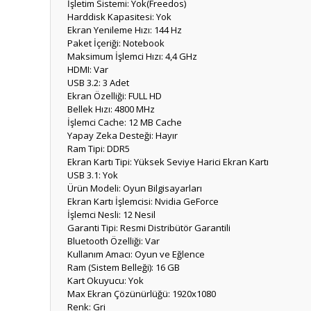
İşletim Sistemi: Yok(Freedos)
Harddisk Kapasitesi: Yok
Ekran Yenileme Hızı: 144 Hz
Paket İçeriği: Notebook
Maksimum İşlemci Hızı: 4,4 GHz
HDMI: Var
USB 3.2: 3 Adet
Ekran Özelliği: FULL HD
Bellek Hızı: 4800 MHz
İşlemci Cache: 12 MB Cache
Yapay Zeka Desteği: Hayır
Ram Tipi: DDR5
Ekran Kartı Tipi: Yüksek Seviye Harici Ekran Kartı
USB 3.1: Yok
Ürün Modeli: Oyun Bilgisayarları
Ekran Kartı İşlemcisi: Nvidia GeForce
İşlemci Nesli: 12 Nesil
Garanti Tipi: Resmi Distribütör Garantili
Bluetooth Özelliği: Var
Kullanım Amacı: Oyun ve Eğlence
Ram (Sistem Belleği): 16 GB
Kart Okuyucu: Yok
Max Ekran Çözünürlüğü: 1920x1080
Renk: Gri