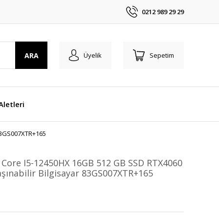
0212 989 29 29
ARA
Üyelik
Sepetim
 Aletleri
 83GS007XTR+165
l Core I5-12450HX 16GB 512 GB SSD RTX4060
aşınabilir Bilgisayar 83GS007XTR+165