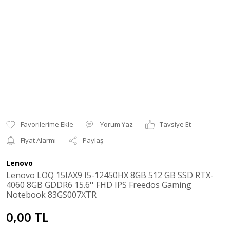
Yorum Yaz
Tavsiye Et
Fiyat Alarmı
Paylaş
Lenovo
Lenovo LOQ 15IAX9 I5-12450HX 8GB 512 GB SSD RTX-
4060 8GB GDDR6 15.6'' FHD IPS Freedos Gaming
Notebook 83GS007XTR
0,00 TL