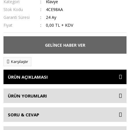
Kategori
Klavye
Stok Kodu
4CE98AA
Garanti Süresi
24 Ay
Fiyat
0,00 TL + KDV
GELİNCE HABER VER
Karşılaştır
ÜRÜN AÇIKLAMASI
ÜRÜN YORUMLARI
SORU & CEVAP