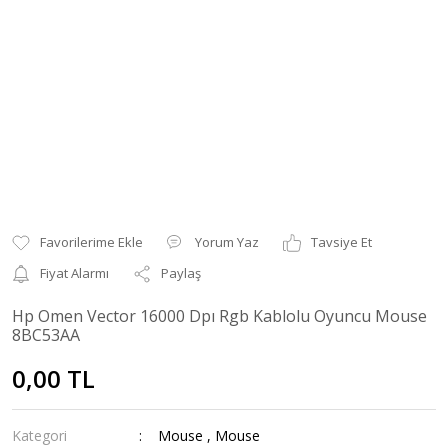
Yorum Yaz
Tavsiye Et
Fiyat Alarmı
Paylaş
Hp Omen Vector 16000 Dpı Rgb Kablolu Oyuncu Mouse
8BC53AA
0,00 TL
Kategori
Mouse
,
Mouse