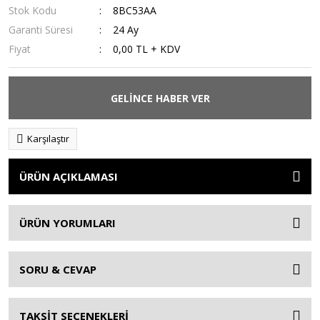
Stok Kodu
8BC53AA
Garanti Süresi
24 Ay
Fiyat
0,00 TL + KDV
GELİNCE HABER VER
Karşılaştır
ÜRÜN AÇIKLAMASI
ÜRÜN YORUMLARI
SORU & CEVAP
TAKSİT SEÇENEKLERİ