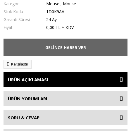
Kategori
Mouse
,
Mouse
Stok Kodu
1D0K9AA
Garanti Süresi
24 Ay
Fiyat
0,00 TL + KDV
GELİNCE HABER VER
Karşılaştır
ÜRÜN AÇIKLAMASI
ÜRÜN YORUMLARI
SORU & CEVAP