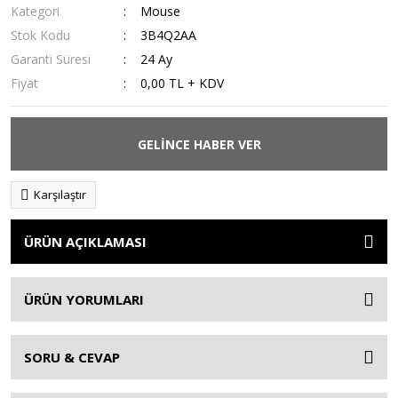
Kategori
Mouse
Stok Kodu
3B4Q2AA
Garanti Süresi
24 Ay
Fiyat
0,00 TL + KDV
GELİNCE HABER VER
Karşılaştır
ÜRÜN AÇIKLAMASI
ÜRÜN YORUMLARI
SORU & CEVAP