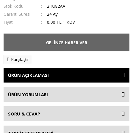
Stok Kodu
2HU82AA
Garanti Süresi
24 Ay
Fiyat
0,00 TL + KDV
GELİNCE HABER VER
Karşılaştır
ÜRÜN AÇIKLAMASI
ÜRÜN YORUMLARI
SORU & CEVAP