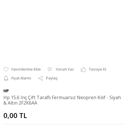
Yorum Yaz
Tavsiye Et
Fiyat Alarmı
Paylaş
HP
Hp 15.6 Inç Çift Taraflı Fermuarsız Neopren Kılıf - Siyah
& Altın 2F2K6AA
0,00 TL