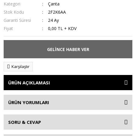
Kategori
Çanta
Stok Kodu
2F2K6AA
Garanti Süresi
24 Ay
Fiyat
0,00 TL + KDV
GELİNCE HABER VER
Karşılaştır
ÜRÜN AÇIKLAMASI
ÜRÜN YORUMLARI
SORU & CEVAP