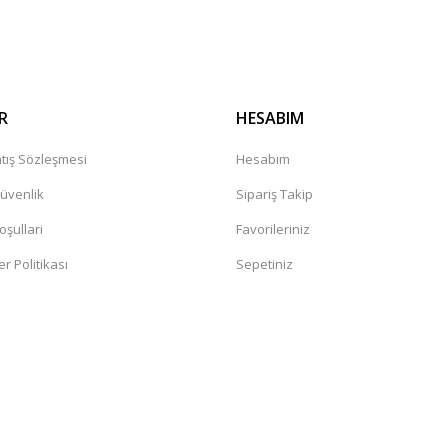
Gönder
R
HESABIM
tış Sözleşmesi
Hesabım
Güvenlik
Sipariş Takip
oşullari
Favorileriniz
er Politikası
Sepetiniz