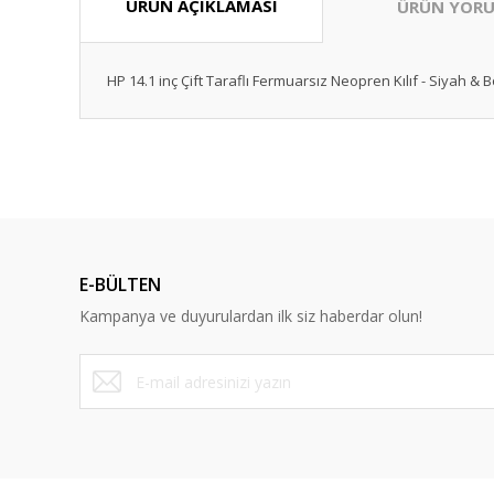
ÜRÜN AÇIKLAMASI
ÜRÜN YORU
HP 14.1 inç Çift Taraflı Fermuarsız Neopren Kılıf - Siyah &
Bu ürünün fiyat bilgisi, resim, ürün açıklamalarında ve diğ
Görüş ve önerileriniz için teşekkür ederiz.
Ürün resmi kalitesiz, bozuk veya görüntülenemiyor.
Ürün açıklamasında eksik bilgiler bulunuyor.
E-BÜLTEN
Ürün bilgilerinde hatalar bulunuyor.
Kampanya ve duyurulardan ilk siz haberdar olun!
Ürün fiyatı diğer sitelerden daha pahalı.
Bu ürüne benzer farklı alternatifler olmalı.