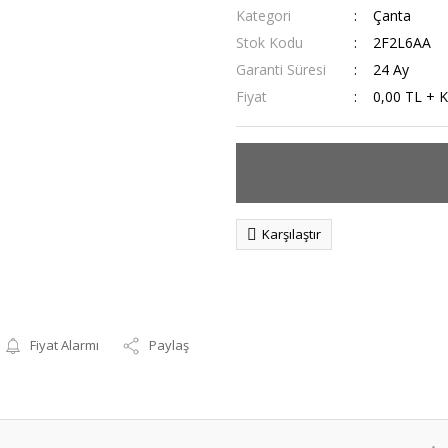
Kategori
Çanta
Stok Kodu
2F2L6AA
Garanti Süresi
24 Ay
Fiyat
0,00 TL + 
Karşılaştır
Fiyat Alarmı
Paylaş