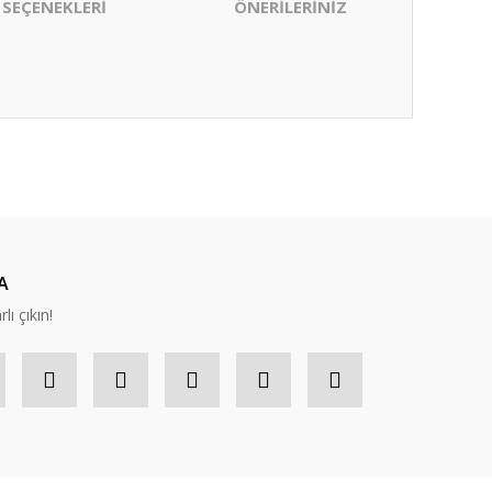
 SEÇENEKLERİ
ÖNERİLERİNİZ
ıza iletebilirsiniz.
A
lı çıkın!