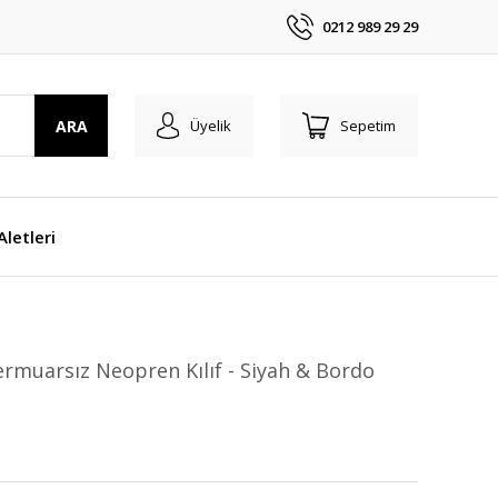
0212 989 29 29
ARA
Üyelik
Sepetim
 Aletleri
Fermuarsız Neopren Kılıf - Siyah & Bordo