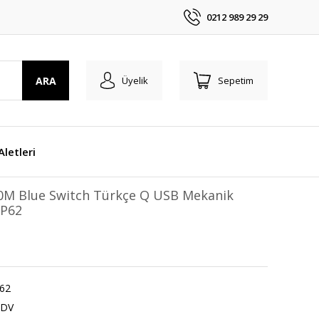
0212 989 29 29
ARA
Üyelik
Sepetim
 Aletleri
M Blue Switch Türkçe Q USB Mekanik
MP62
62
KDV