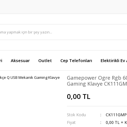
ri
Aksesuar
Outlet
Cep Telefonları
Elektirikli Ev
Gamepower Ogre Rgb 60
Gaming Klavye CK111G
0,00 TL
Stok Kodu
CK111GMP
Fiyat
0,00 TL + 