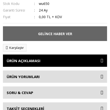
Stok Kodu
wu650
Garanti Süresi
24 Ay
Fiyat
0,00 TL + KDV
GELİNCE HABER VER
Karşılaştır
ÜRÜN AÇIKLAMASI
ÜRÜN YORUMLARI
SORU & CEVAP
TAKSİT SEÇENEKLERİ