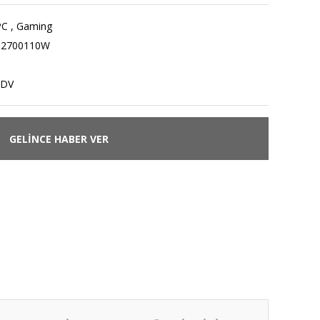
PC
,
Gaming
12700110W
KDV
GELİNCE HABER VER