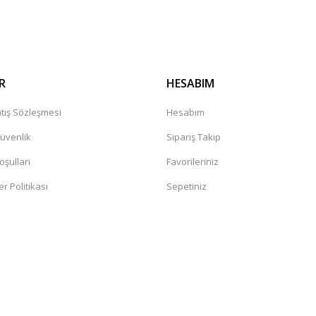
Gönder
R
HESABIM
tış Sözleşmesi
Hesabım
Güvenlik
Sipariş Takip
oşullari
Favorileriniz
er Politikası
Sepetiniz