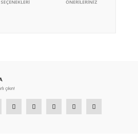
 SEÇENEKLERİ
ÖNERİLERİNİZ
ıza iletebilirsiniz.
A
lı çıkın!