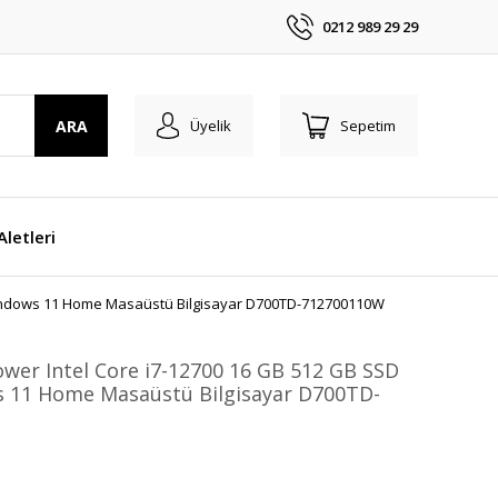
0212 989 29 29
ARA
Üyelik
Sepetim
 Aletleri
 Windows 11 Home Masaüstü Bilgisayar D700TD-712700110W
wer Intel Core i7-12700 16 GB 512 GB SSD
 11 Home Masaüstü Bilgisayar D700TD-