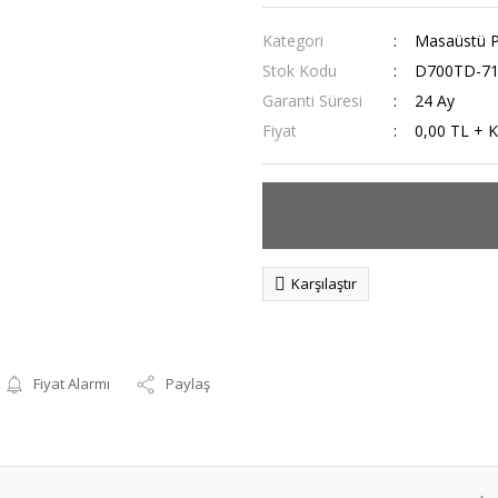
Kategori
Masaüstü 
Stok Kodu
D700TD-7
Garanti Süresi
24 Ay
Fiyat
0,00 TL + 
Karşılaştır
Fiyat Alarmı
Paylaş