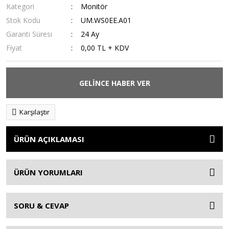
Kategori
Monitör
Stok Kodu
UM.WS0EE.A01
Garanti Süresi
24 Ay
Fiyat
0,00 TL + KDV
GELİNCE HABER VER
Karşılaştır
ÜRÜN AÇIKLAMASI
ÜRÜN YORUMLARI
SORU & CEVAP