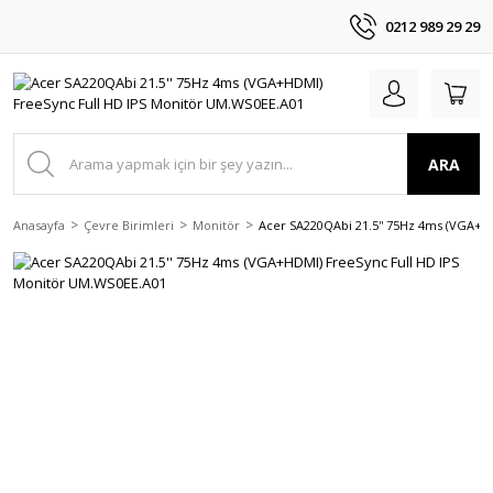
0212 989 29 29
ARA
Anasayfa
Çevre Birimleri
Monitör
Acer SA220QAbi 21.5'' 75Hz 4ms (VGA+H