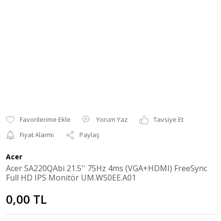
Yorum Yaz
Tavsiye Et
Fiyat Alarmı
Paylaş
Acer
Acer SA220QAbi 21.5'' 75Hz 4ms (VGA+HDMI) FreeSync
Full HD IPS Monitör UM.WS0EE.A01
0,00 TL