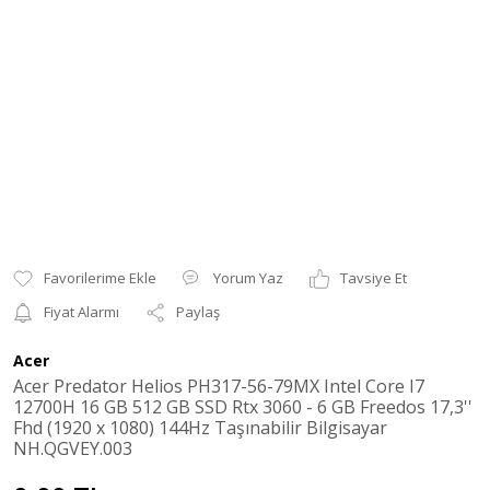
Yorum Yaz
Tavsiye Et
Fiyat Alarmı
Paylaş
Acer
Acer Predator Helios PH317-56-79MX Intel Core I7
12700H 16 GB 512 GB SSD Rtx 3060 - 6 GB Freedos 17,3''
Fhd (1920 x 1080) 144Hz Taşınabilir Bilgisayar
NH.QGVEY.003