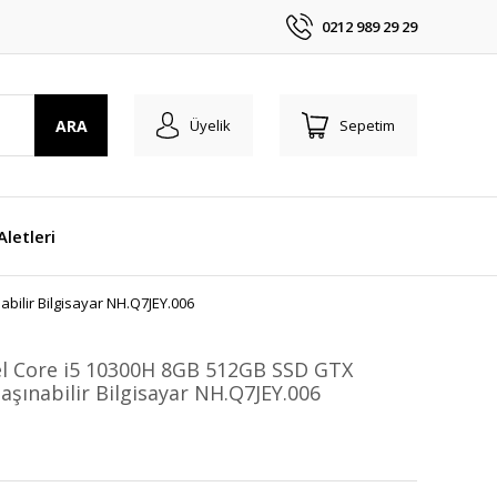
0212 989 29 29
ARA
Üyelik
Sepetim
 Aletleri
abilir Bilgisayar NH.Q7JEY.006
el Core i5 10300H 8GB 512GB SSD GTX
Taşınabilir Bilgisayar NH.Q7JEY.006