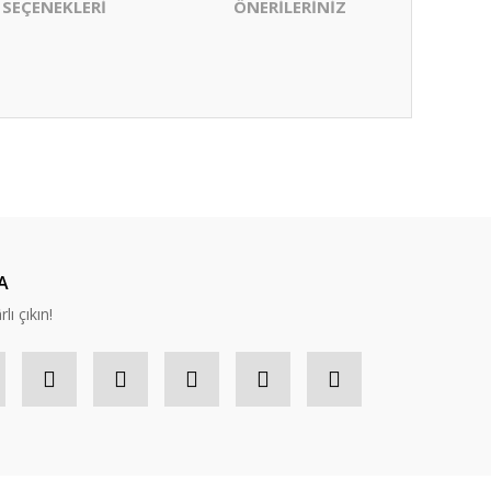
 SEÇENEKLERİ
ÖNERİLERİNİZ
ıza iletebilirsiniz.
A
lı çıkın!