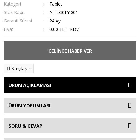
Kategori
Tablet
Stok Kodu
NT.LG0EY.001
Garanti Süresi
24 Ay
Fiyat
0,00 TL + KDV
GELİNCE HABER VER
Karşılaştır
ÜRÜN AÇIKLAMASI
ÜRÜN YORUMLARI
SORU & CEVAP