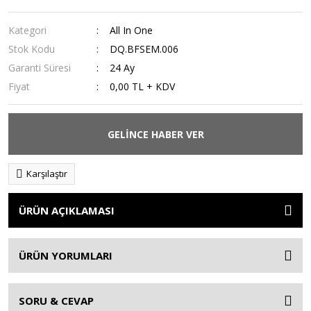
Kategori
All In One
Stok Kodu
DQ.BFSEM.006
Garanti Süresi
24 Ay
Fiyat
0,00 TL + KDV
GELİNCE HABER VER
Karşılaştır
ÜRÜN AÇIKLAMASI
ÜRÜN YORUMLARI
SORU & CEVAP