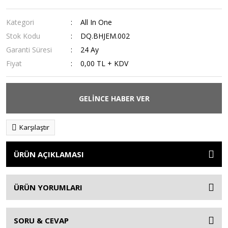
Kategori
All In One
Stok Kodu
DQ.BHJEM.002
Garanti Süresi
24 Ay
Fiyat
0,00 TL + KDV
GELİNCE HABER VER
Karşılaştır
ÜRÜN AÇIKLAMASI
ÜRÜN YORUMLARI
SORU & CEVAP